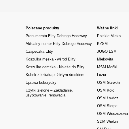
Polecane produkty
Ważne linki
Prenumerata Elity Dobrego Hodowcy
Polskie Mleko
Aktualny numer Elity Dobrego Hodowcy
KZSM
Czapeczka Elity
JOGO ŁSM
Koszulka męska - wśród Elity
Mlekovita
Koszulka damska - Należe do Elity
MSM Mońki
Kubek z krówką z żółtym środkiem
Lazur
Uprawa kukurydzy
OSM Garwolin
Użytki zielone – Zakładanie,
OSM Koło
użytkowanie, renowacja
OSM Łowicz
OSM Sierpc
OSM Włoszczowa
SDM Wieluń