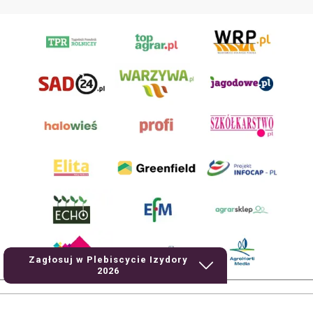
Zagłosuj w Plebiscycie Izydory
2026
AgroHorti Media Sp. z o.o. ul. Metalowa 5, 60-118 Poznań. Akta rejestrowe