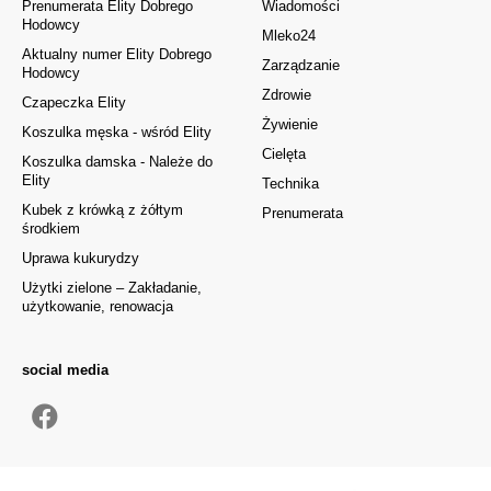
Prenumerata Elity Dobrego
Wiadomości
Hodowcy
Mleko24
Aktualny numer Elity Dobrego
Zarządzanie
Hodowcy
Zdrowie
Czapeczka Elity
Żywienie
Koszulka męska - wśród Elity
Cielęta
Koszulka damska - Należe do
Elity
Technika
Kubek z krówką z żółtym
Prenumerata
środkiem
Uprawa kukurydzy
Użytki zielone – Zakładanie,
użytkowanie, renowacja
social media