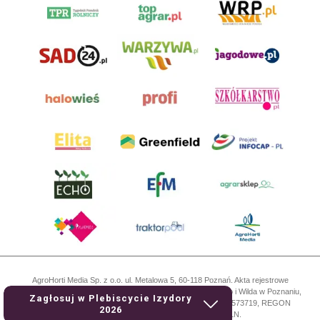
AgroHorti Media Sp. z o.o. ul. Metalowa 5, 60-118 Poznań. Akta rejestrowe
przechowywane w Sądzie Rejonowym Poznań - Nowe Miasto i Wilda w Poznaniu,
Zagłosuj w Plebiscycie Izydory
VIII Wydziale Gospodarczym, KRS 0001116269, NIP 7792573719, REGON
2026
529158846, kapitał zakładowy: 3.608.000 PLN.