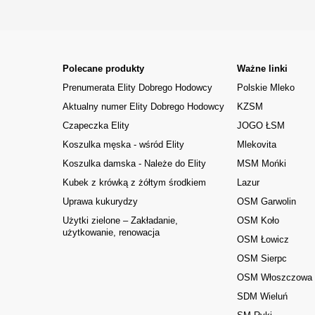
Polecane produkty
Ważne linki
Prenumerata Elity Dobrego Hodowcy
Polskie Mleko
Aktualny numer Elity Dobrego Hodowcy
KZSM
Czapeczka Elity
JOGO ŁSM
Koszulka męska - wśród Elity
Mlekovita
Koszulka damska - Należe do Elity
MSM Mońki
Kubek z krówką z żółtym środkiem
Lazur
Uprawa kukurydzy
OSM Garwolin
Użytki zielone – Zakładanie,
OSM Koło
użytkowanie, renowacja
OSM Łowicz
OSM Sierpc
OSM Włoszczowa
SDM Wieluń