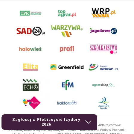
Zagłosuj w Plebiscycie Izydory
2026
AgroHorti Media Sp. z o.o. ul. Metalowa 5, 60-118 Poznań. Akta rejestrowe
przechowywane w Sądzie Rejonowym Poznań - Nowe Miasto i Wilda w Poznaniu,