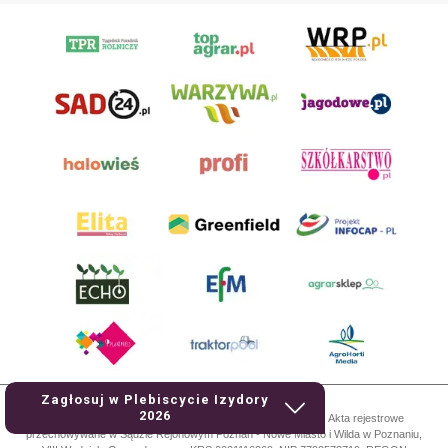
Zagłosuj w Plebiscycie Izydory
2026
AgroHorti Media Sp. z o.o. ul. Metalowa 5, 60-118 Poznań. Akta rejestrowe
przechowywane w Sądzie Rejonowym Poznań - Nowe Miasto i Wilda w Poznaniu,