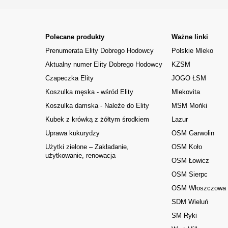
Polecane produkty
Ważne linki
Prenumerata Elity Dobrego Hodowcy
Polskie Mleko
Aktualny numer Elity Dobrego Hodowcy
KZSM
Czapeczka Elity
JOGO ŁSM
Koszulka męska - wśród Elity
Mlekovita
Koszulka damska - Należe do Elity
MSM Mońki
Kubek z krówką z żółtym środkiem
Lazur
Uprawa kukurydzy
OSM Garwolin
Użytki zielone – Zakładanie,
OSM Koło
użytkowanie, renowacja
OSM Łowicz
OSM Sierpc
OSM Włoszczowa
SDM Wieluń
SM Ryki