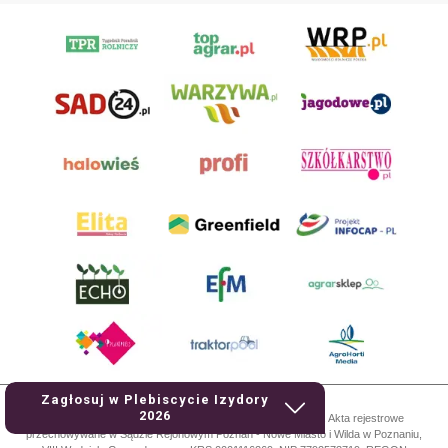
Zagłosuj w Plebiscycie Izydory
2026
AgroHorti Media Sp. z o.o. ul. Metalowa 5, 60-118 Poznań. Akta rejestrowe
przechowywane w Sądzie Rejonowym Poznań - Nowe Miasto i Wilda w Poznaniu,