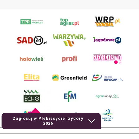
Zagłosuj w Plebiscycie Izydory
2026
AgroHorti Media Sp. z o.o. ul. Metalowa 5, 60-118 Poznań. Akta rejestrowe