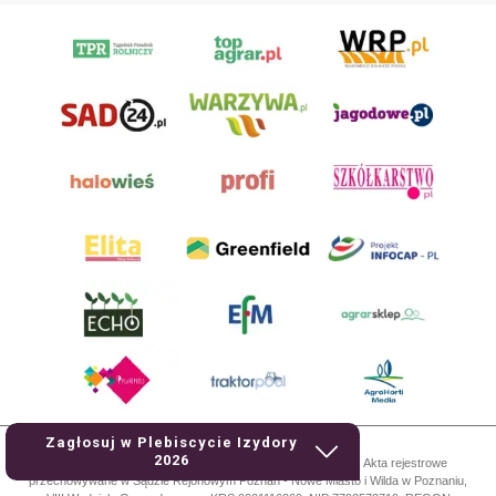
Zagłosuj w Plebiscycie Izydory
2026
AgroHorti Media Sp. z o.o. ul. Metalowa 5, 60-118 Poznań. Akta rejestrowe
przechowywane w Sądzie Rejonowym Poznań - Nowe Miasto i Wilda w Poznaniu,