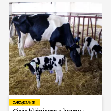
ZARZĄDZANIE
Ciąża bliźniacza u krowy -