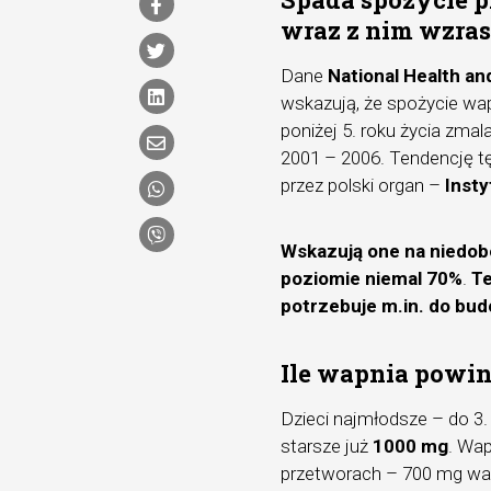
wraz z nim wzras
Dane
National Health an
wskazują, że spożycie wa
poniżej 5. roku życia zma
2001 – 2006. Tendencję t
przez polski organ –
Insty
Wskazują one na niedobo
poziomie niemal 70%
.
Te
potrzebuje m.in. do bud
Ile wapnia powin
Dzieci najmłodsze – do 3
starsze już
1000 mg
. Wap
przetworach – 700 mg wap