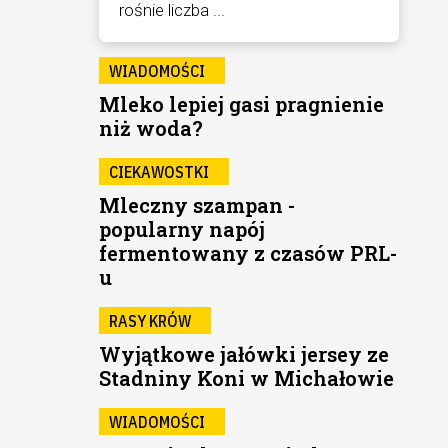
rośnie liczba ...
WIADOMOŚCI
Mleko lepiej gasi pragnienie
niż woda?
CIEKAWOSTKI
Mleczny szampan -
popularny napój
fermentowany z czasów PRL-
u
RASY KRÓW
Wyjątkowe jałówki jersey ze
Stadniny Koni w Michałowie
WIADOMOŚCI