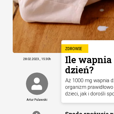
ZDROWIE
Ile wapnia 
28.02.2023., 15:30h
dzień?
Aż 1000 mg wapnia dz
organizm prawidłowo 
dzieci, jak i dorośli 
Artur Pulawski
Spada spożycie p