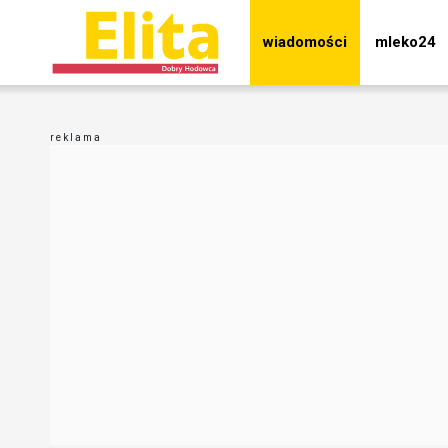
wiadomości
mleko24