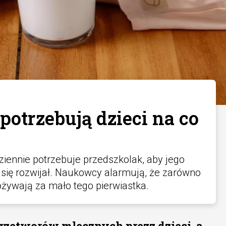
potrzebują dzieci na co
iennie potrzebuje przedszkolak, aby jego
się rozwijał. Naukowcy alarmują, że zarówno
spożywają za mało tego pierwiastka.
rzetworów mlecznych prezz dzieci, a