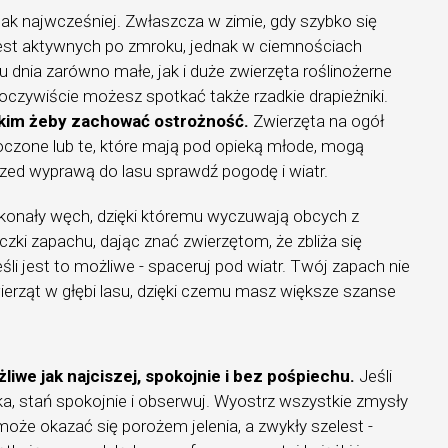
jak najwcześniej. Zwłaszcza w zimie, gdy szybko się
 jest aktywnych po zmroku, jednak w ciemnościach
u dnia zarówno małe, jak i duże zwierzęta roślinożerne
oczywiście możesz spotkać także rzadkie drapieżniki.
kim żeby zachować ostrożność.
Zwierzęta na ogół
skoczone lub te, które mają pod opieką młode, mogą
zed wyprawą do lasu sprawdź pogodę i wiatr.
skonały węch, dzięki któremu wyczuwają obcych z
czki zapachu, dając znać zwierzętom, że zbliża się
śli jest to możliwe - spaceruj pod wiatr. Twój zapach nie
ierząt w głębi lasu, dzięki czemu masz większe szanse
żliwe jak najciszej, spokojnie i bez pośpiechu.
Jeśli
aka, stań spokojnie i obserwuj. Wyostrz wszystkie zmysły
może okazać się porożem jelenia, a zwykły szelest -