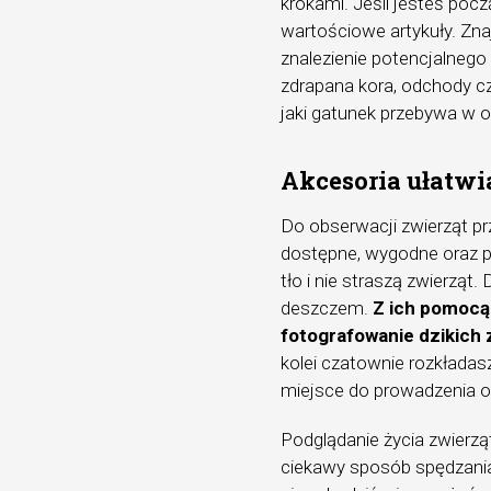
krokami. Jeśli jesteś poc
wartościowe artykuły. Zna
znalezienie potencjalneg
zdrapana kora, odchody cz
jaki gatunek przebywa w ok
Akcesoria ułatwi
Do obserwacji zwierząt p
dostępne, wygodne oraz p
tło i nie straszą zwierzą
deszczem.
Z ich pomocą
fotografowanie dzikich 
kolei czatownie rozkłada
miejsce do prowadzenia o
Podglądanie życia zwierząt
ciekawy sposób spędzania 