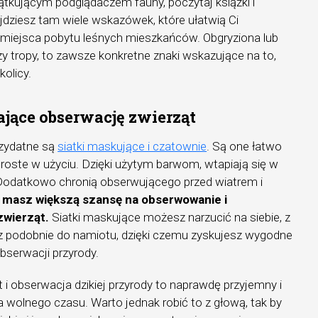
zątkującym podglądaczem fauny, poczytaj książki i
jdziesz tam wiele wskazówek, które ułatwią Ci
o miejsca pobytu leśnych mieszkańców. Obgryziona lub
y tropy, to zawsze konkretne znaki wskazujące na to,
olicy.
ające obserwację zwierząt
rzydatne są
siatki maskujące i czatownie
. Są one łatwo
roste w użyciu. Dzięki użytym barwom, wtapiają się w
t. Dodatkowo chronią obserwującego przed wiatrem i
 masz większą szansę na obserwowanie i
zwierząt.
Siatki maskujące możesz narzucić na siebie, z
sz podobnie do namiotu, dzięki czemu zyskujesz wygodne
bserwacji przyrody.
 i obserwacja dzikiej przyrody to naprawdę przyjemny i
wolnego czasu. Warto jednak robić to z głową, tak by