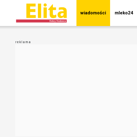
wiadomości
mleko24