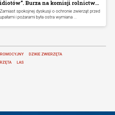
idiotów”. Burza na komisji rolnictwa
o zwierzęta i upały
Zamiast spokojnej dyskusji o ochronie zwierząt przed
upałami i pożarami była ostra wymiana ...
PROMOCYJNY
DZIKIE ZWIERZĘTA
ERZĘTA
LAS