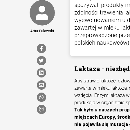
spożywali produkty m
zdolności trawienia la
wyewoluowaniem u do
zawartej w mleku lak
Artur Pulawski
przeprowadzone przez
polskich naukowców)
Laktaza - niezbę
Aby strawić laktozę, człow
zawarta w mleku laktoza, n
wzdęcia. Enzym laktaza wy
produkcja w organizmie s
Tak było u naszych prap
miejscach Europy, środko
nie pojawiła się mutacja