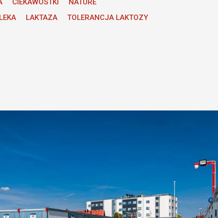
A
CIEKAWOSTKI
NATURE
LEKA
LAKTAZA
TOLERANCJA LAKTOZY