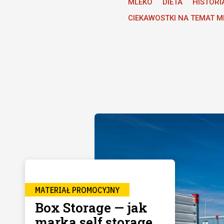
MLEKO
DIETA
HISTORI
CIEKAWOSTKI NA TEMAT M
MATERIAŁ PROMOCYJNY
Box Storage — jak
marka self storage