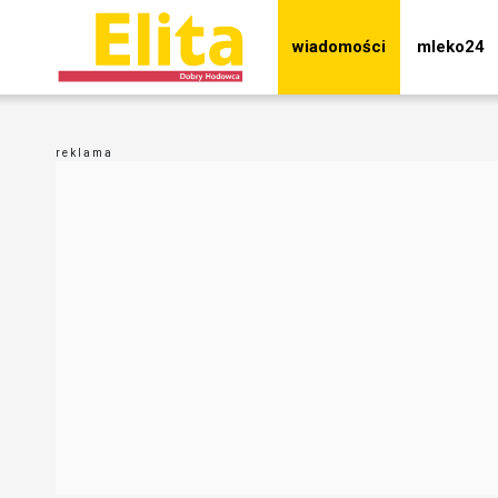
wiadomości
mleko24