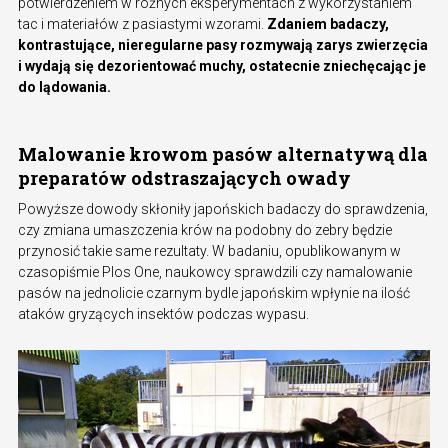
potwierdzeniem w różnych eksperymentach z wykorzystaniem
tac i materiałów z pasiastymi wzorami.
Zdaniem badaczy,
kontrastujące, nieregularne pasy rozmywają zarys zwierzęcia
i wydają się dezorientować muchy, ostatecnie zniechęcając je
do lądowania.
Malowanie krowom pasów alternatywą dla
preparatów odstraszających owady
Powyższe dowody skłoniły japońskich badaczy do sprawdzenia,
czy zmiana umaszczenia krów na podobny do zebry będzie
przynosić takie same rezultaty. W badaniu, opublikowanym w
czasopiśmie Plos One, naukowcy sprawdzili czy namalowanie
pasów na jednolicie czarnym bydle japońskim wpłynie na ilość
ataków gryzących insektów podczas wypasu.