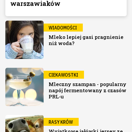
warszawiaków
WIADOMOŚCI
Mleko lepiej gasi pragnienie
niż woda?
CIEKAWOSTKI
Mleczny szampan - popularny
napój fermentowany z czasów
PRL-u
RASY KRÓW
Wyjątkowe jałówki jersey ze