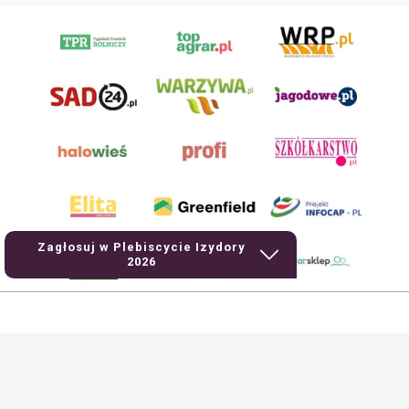
Zagłosuj w Plebiscycie Izydory
2026
AgroHorti Media Sp. z o.o. ul. Metalowa 5, 60-118 Poznań. Akta rejestrowe
przechowywane w Sądzie Rejonowym Poznań - Nowe Miasto i Wilda w Poznaniu,