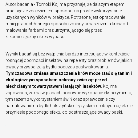
Autor badania - Tomoki Kojima przyznaje, że dalszym etapem
prac będzie znalezieniem sposobu, na proste wykorzystanie
uzyskanych wyników w praktyce. Potrzebne jest opracowanie
mniej pracochłonnego sposobu zmiany umaszczenia krów od
malowania farbami oraz utrzymującego się przez
kilkumiesięczny okres wypasu.
Wyniki badań są bez wątpienia bardzo interesujące w kontekście
rosnącej oporności insektów na repelenty oraz problemów jakich
owady przysparzają bydłu podczas pastwiskowania.
Tymczasowa zmiana umaszczenia krów może stać się tanim i
ekologicznym sposobem ochrony zwierząt przed
niechcianym towarzystwem latającyh insektów.
Kojima
zapowiada, że ma w planach ponowne wykonanie eksperymentu,
tym razem z wykorzystaniem świń oraz sprawdzenie czy
namalowanie na bydle holsztyńsko-fryzyjskim drobnych cętek nie
przyniesie podobnego efektu co odstraszające owady paski.