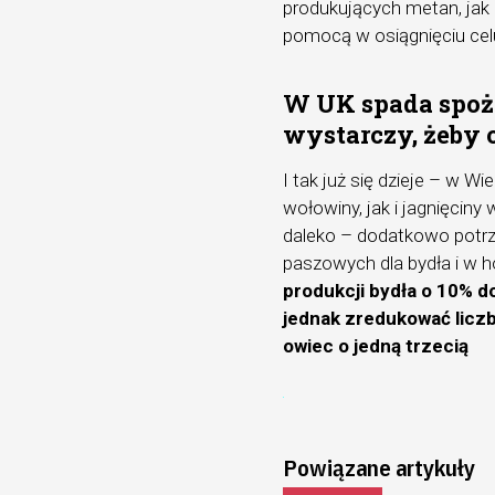
produkujących metan, jak
pomocą w osiągnięciu cel
W UK spada spoży
wystarczy, żeby 
I tak już się dzieje – w 
wołowiny, jak i jagnięcin
daleko – dodatkowo potrz
paszowych dla bydła i w h
produkcji bydła o 10% do
jednak zredukować liczb
owiec o jedną trzecią
Powiązane artykuły