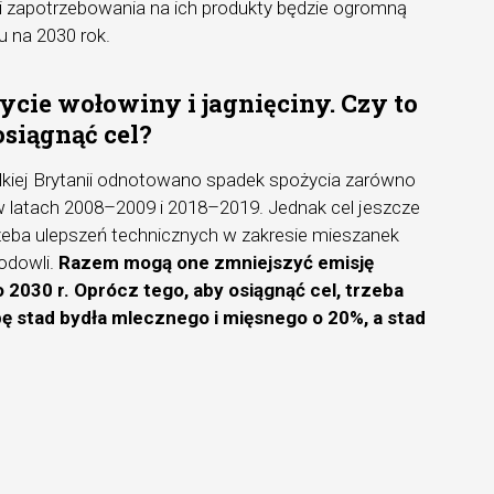
 i zapotrzebowania na ich produkty będzie ogromną
u na 2030 rok.
cie wołowiny i jagnięciny. Czy to
osiągnąć cel?
Wielkiej Brytanii odnotowano spadek spożycia zarówno
y w latach 2008–2009 i 2018–2019. Jednak cel jeszcze
eba ulepszeń technicznych w zakresie mieszanek
odowli.
Razem mogą one zmniejszyć emisję
 2030 r. Oprócz tego, aby osiągnąć cel, trzeba
ę stad bydła mlecznego i mięsnego o 20%, a stad