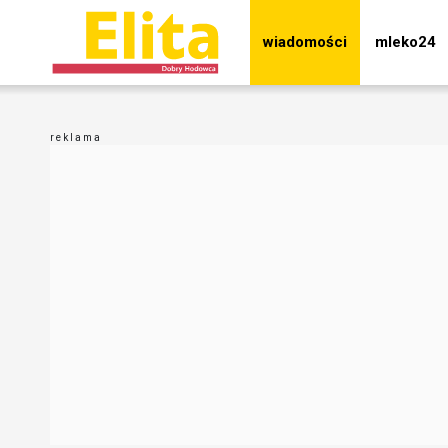
wiadomości
mleko24