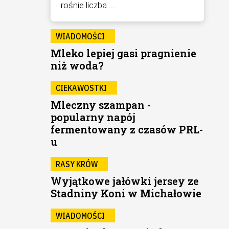
rośnie liczba ...
WIADOMOŚCI
Mleko lepiej gasi pragnienie
niż woda?
CIEKAWOSTKI
Mleczny szampan -
popularny napój
fermentowany z czasów PRL-
u
RASY KRÓW
Wyjątkowe jałówki jersey ze
Stadniny Koni w Michałowie
WIADOMOŚCI