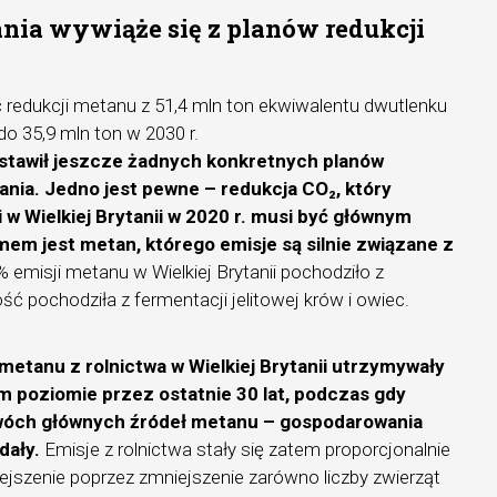
nia wywiąże się z planów redukcji
 redukcji metanu z 51,4 mln ton ekwiwalentu dwutlenku
do 35,9 mln ton w 2030 r.
dstawił jeszcze żadnych konkretnych planów
zania. Jedno jest pewne – redukcja CO₂, który
 w Wielkiej Brytanii w 2020 r. musi być głównym
em jest metan, którego emisje są silnie związane z
% emisji metanu w Wielkiej Brytanii pochodziło z
ść pochodziła z fermentacji jelitowej krów i owiec.
 metanu z rolnictwa w Wielkiej Brytanii utrzymywały
ym poziomie przez ostatnie 30 lat, podczas gdy
wóch głównych źródeł metanu – gospodarowania
dały.
Emisje z rolnictwa stały się zatem proporcjonalnie
ejszenie poprzez zmniejszenie zarówno liczby zwierząt