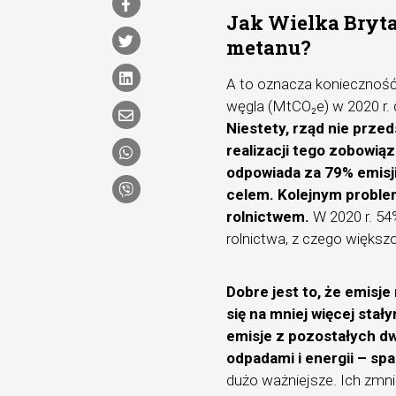
Jak Wielka Bryta
metanu?
A to oznacza konieczność
węgla (MtCO₂e) w 2020 r. 
Niestety, rząd nie prze
realizacji tego zobowią
odpowiada za 79% emisji
celem. Kolejnym problem
rolnictwem.
W 2020 r. 54
rolnictwa, z czego większo
Dobre jest to, że emisje
się na mniej więcej stał
emisje z pozostałych d
odpadami i energii – spa
dużo ważniejsze. Ich zmni