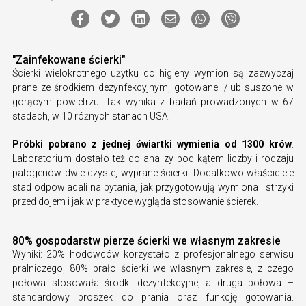
"Zainfekowane ścierki"
Ścierki wielokrotnego użytku do higieny wymion są zazwyczaj
prane ze środkiem dezynfekcyjnym, gotowane i/lub suszone w
gorącym powietrzu. Tak wynika z badań prowadzonych w 67
stadach, w 10 różnych stanach USA.
Próbki pobrano z jednej ćwiartki wymienia od 1300 krów
.
Laboratorium dostało też do analizy pod kątem liczby i rodzaju
patogenów dwie czyste, wyprane ścierki. Dodatkowo właściciele
stad odpowiadali na pytania, jak przygotowują wymiona i strzyki
przed dojem i jak w praktyce wygląda stosowanie ścierek.
80% gospodarstw pierze ścierki we własnym zakresie
Wyniki: 20% hodowców korzystało z profesjonalnego serwisu
pralniczego, 80% prało ścierki we własnym zakresie, z czego
połowa stosowała środki dezynfekcyjne, a druga połowa –
standardowy proszek do prania oraz funkcję gotowania.