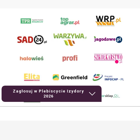
Zagłosuj w Plebiscycie Izydory
2026
AgroHorti Media Sp. z o.o. ul. Metalowa 5, 60-118 Poznań. Akta rejestrowe