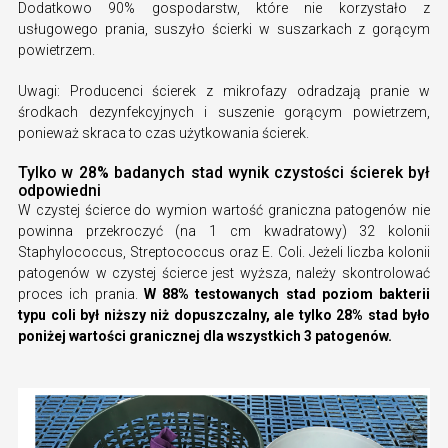
Dodatkowo 90% gospodarstw, które nie korzystało z
usługowego prania, suszyło ścierki w suszarkach z gorącym
powietrzem.
Uwagi: Producenci ścierek z mikrofazy odradzają pranie w
środkach dezynfekcyjnych i suszenie gorącym powietrzem,
ponieważ skraca to czas użytkowania ścierek.
Tylko w 28% badanych stad wynik czystości ścierek był
odpowiedni
W czystej ścierce do wymion wartość graniczna patogenów nie
powinna przekroczyć (na 1 cm kwadratowy) 32 kolonii
Staphylococcus, Streptococcus oraz E. Coli. Jeżeli liczba kolonii
patogenów w czystej ścierce jest wyższa, należy skontrolować
proces ich prania.
W 88% testowanych stad poziom bakterii
typu coli był niższy niż dopuszczalny, ale tylko 28% stad było
poniżej wartości granicznej dla wszystkich 3 patogenów.