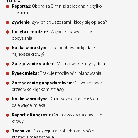
m.in. o:
Reportaż
: Obora za 8 mln zł spłacana nie tylko
mlekiem
Żywienie:
Żywienie tłuszczami - kiedy się opłaca?
Cielęta i młodzież:
Więcej zabawy - mniej
obsysania
Nauka w praktyce:
Jaki odchów cieląt daje
najlepsze krowy?
Zarządzanie stadem:
Mistrzowskie rutyny doju
Rynek mleka:
Brakuje możliwości planowania!
Zarządzanie gospodarstwem:
10 wskazówek
przeciwko kłębkom z trawy
Nauka w praktyce:
Kukurydza cięta na 65 cm
daje więcej mleka
Raport z Kongresu:
Czujnik wykrywa chwiejne
krowy
Technika:
Precyzyjna agrotechnika i spójna
strategia maszynowa