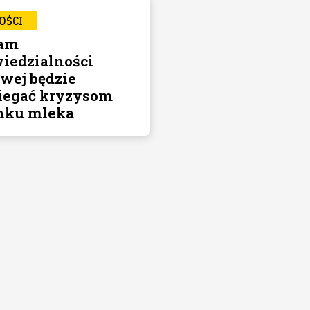
OŚCI
ram
iedzialności
wej będzie
iegać kryzysom
nku mleka