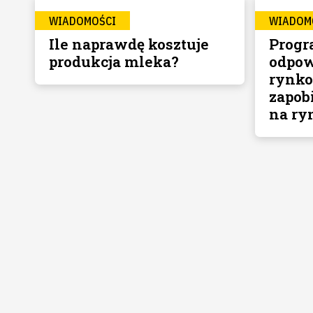
WIADOMOŚCI
WIADOM
Ile naprawdę kosztuje
Prog
produkcja mleka?
odpow
rynko
zapob
na ry