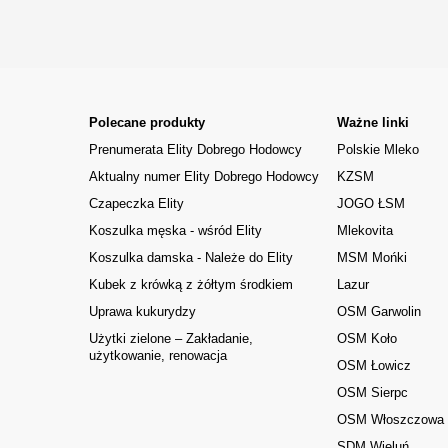
Polecane produkty
Ważne linki
Prenumerata Elity Dobrego Hodowcy
Polskie Mleko
Aktualny numer Elity Dobrego Hodowcy
KZSM
Czapeczka Elity
JOGO ŁSM
Koszulka męska - wśród Elity
Mlekovita
Koszulka damska - Należe do Elity
MSM Mońki
Kubek z krówką z żółtym środkiem
Lazur
Uprawa kukurydzy
OSM Garwolin
Użytki zielone – Zakładanie,
OSM Koło
użytkowanie, renowacja
OSM Łowicz
OSM Sierpc
OSM Włoszczowa
SDM Wieluń