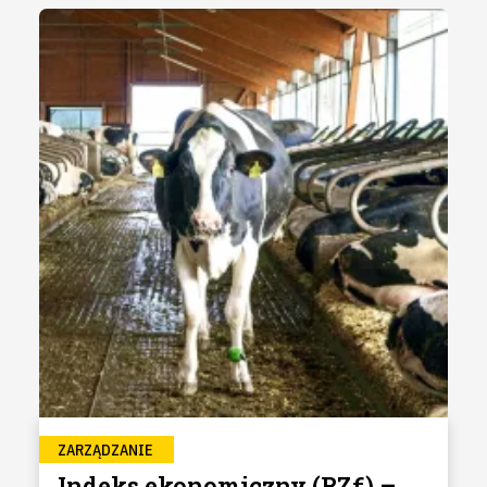
ZARZĄDZANIE
Indeks ekonomiczny (RZ€) –