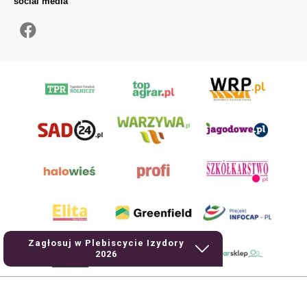
social media
Zagłosuj w Plebiscycie Izydory
2026