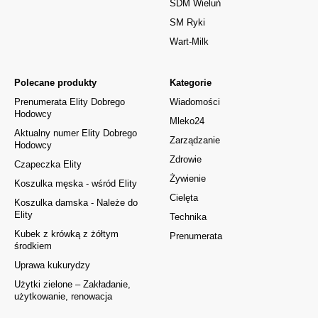
SDM Wieluń
SM Ryki
Wart-Milk
Polecane produkty
Kategorie
Prenumerata Elity Dobrego
Wiadomości
Hodowcy
Mleko24
Aktualny numer Elity Dobrego
Zarządzanie
Hodowcy
Zdrowie
Czapeczka Elity
Żywienie
Koszulka męska - wśród Elity
Cielęta
Koszulka damska - Należe do
Elity
Technika
Kubek z krówką z żółtym
Prenumerata
środkiem
Uprawa kukurydzy
Użytki zielone – Zakładanie,
użytkowanie, renowacja