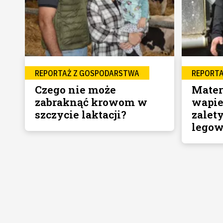
REPORTAŻ Z GOSPODARSTWA
REPORT
Czego nie może
Mater
zabraknąć krowom w
wapie
szczycie laktacji?
zalety
legow