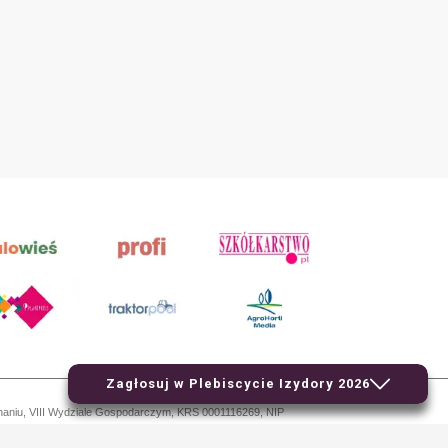
Zagłosuj w Plebiscycie Izydory 2026
znaniu, VIII Wydziale Gospodarczym, KRS 0001116269, NIP