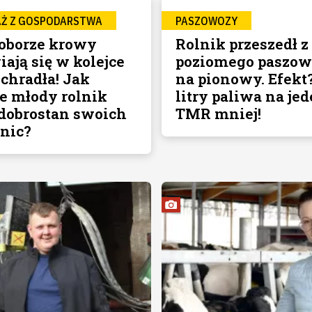
AŻ Z GOSPODARSTWA
PASZOWOZY
 oborze krowy
Rolnik przeszedł z
ają się w kolejce
poziomego paszow
ochradła! Jak
na pionowy. Efekt
ze młody rolnik
litry paliwa na je
 dobrostan swoich
TMR mniej!
nic?