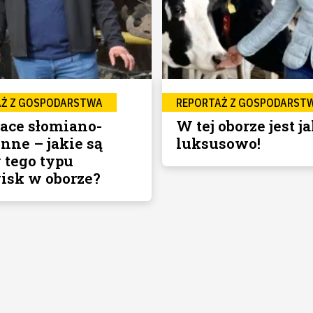
AŻ Z GOSPODARSTWA
REPORTAŻ Z GOSPODARST
ace słomiano-
W tej oborze jest j
nne – jakie są
luksusowo!
 tego typu
isk w oborze?