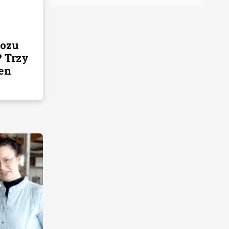
ozu
? Trzy
den