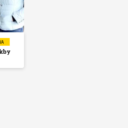
WA
akby