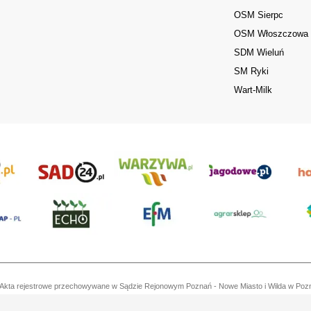
OSM Sierpc
OSM Włoszczowa
SDM Wieluń
SM Ryki
Wart-Milk
ań. Akta rejestrowe przechowywane w Sądzie Rejonowym Poznań - Nowe Miasto i Wilda w Po
7792573719, REGON 529158846, kapitał zakładowy: 3.608.000 PLN.