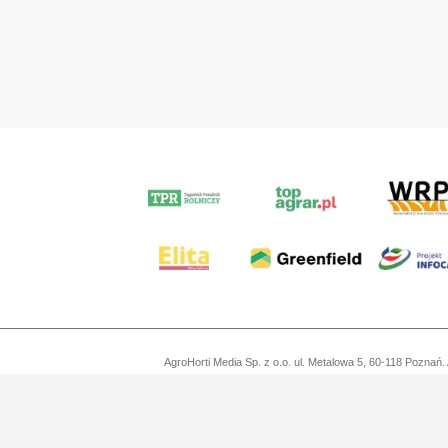
AgroHorti Media Sp. z o.o. ul. Metalowa 5, 60-118 Pozn
Wszystkie prezentowane w ramach niniejszego portalu treści