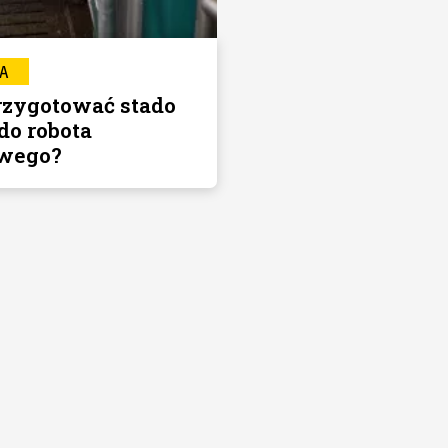
A
rzygotować stado
do robota
wego?