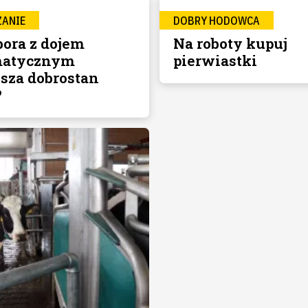
ZANIE
DOBRY HODOWCA
bora z dojem
Na roboty kupuj
matycznym
pierwiastki
sza dobrostan
?