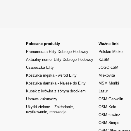
Polecane produkty
Ważne linki
Prenumerata Elity Dobrego Hodowcy
Polskie Mleko
Aktualny numer Elity Dobrego Hodowcy
KZSM
Czapeczka Elity
JOGO ŁSM
Koszulka męska - wśród Elity
Mlekovita
Koszulka damska - Należe do Elity
MSM Mońki
Kubek z krówką z żółtym środkiem
Lazur
Uprawa kukurydzy
OSM Garwolin
Użytki zielone – Zakładanie,
OSM Koło
użytkowanie, renowacja
OSM Łowicz
OSM Sierpc
OSM Włoszczowa