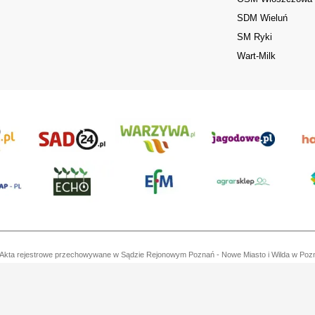
SDM Wieluń
SM Ryki
Wart-Milk
ań. Akta rejestrowe przechowywane w Sądzie Rejonowym Poznań - Nowe Miasto i Wilda w Po
7792573719, REGON 529158846, kapitał zakładowy: 3.608.000 PLN.
 są własnością AgroHorti Media Sp. z o.o, są zastrzeżone i chronione prawem autorskim, ko
(art. 25 ust. 1 pkt 1b ustawy z 4 lutego 1994 roku o prawie autorskim i prawach pokrewnych