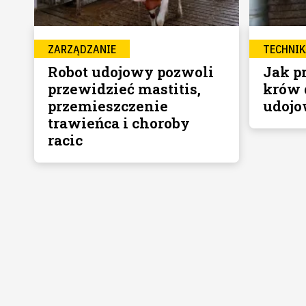
ZARZĄDZANIE
TECHNIK
Robot udojowy pozwoli
Jak p
przewidzieć mastitis,
krów 
przemieszczenie
udojo
trawieńca i choroby
racic