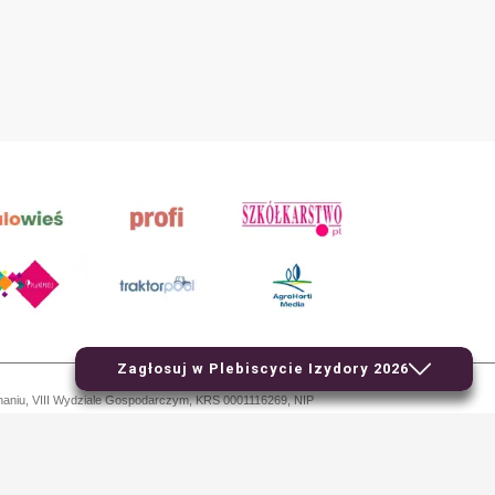
Zagłosuj w Plebiscycie Izydory 2026
znaniu, VIII Wydziale Gospodarczym, KRS 0001116269, NIP
piowanie i dalsze rozpowszechnianie treści jest zabronione.
.