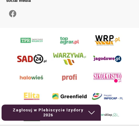
social media
Zagłosuj w Plebiscycie Izydory
2026