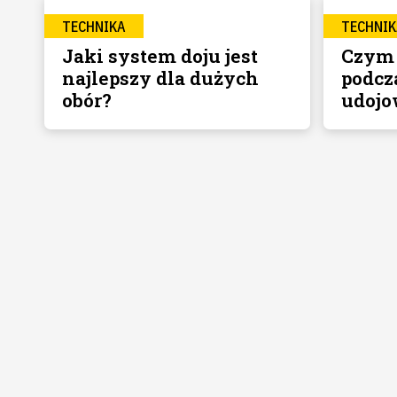
TECHNIKA
TECHNIK
Jaki system doju jest
Czym 
najlepszy dla dużych
podcz
obór?
udojo