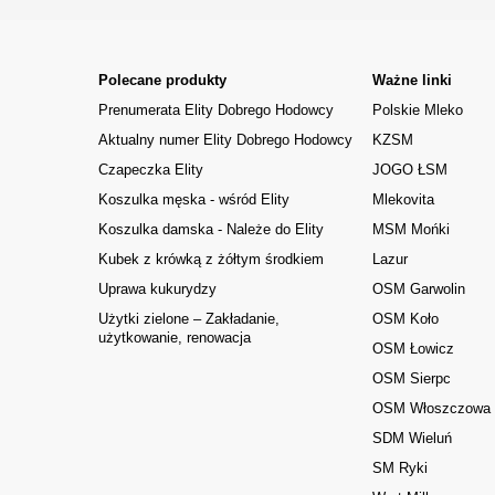
Polecane produkty
Ważne linki
Prenumerata Elity Dobrego Hodowcy
Polskie Mleko
Aktualny numer Elity Dobrego Hodowcy
KZSM
Czapeczka Elity
JOGO ŁSM
Koszulka męska - wśród Elity
Mlekovita
Koszulka damska - Należe do Elity
MSM Mońki
Kubek z krówką z żółtym środkiem
Lazur
Uprawa kukurydzy
OSM Garwolin
Użytki zielone – Zakładanie,
OSM Koło
użytkowanie, renowacja
OSM Łowicz
OSM Sierpc
OSM Włoszczowa
SDM Wieluń
SM Ryki