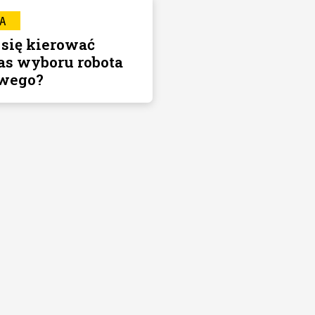
A
się kierować
as wyboru robota
wego?