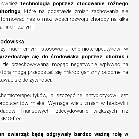
również
technologia poprzez stosowanie różnego
itoringu
, które na podstawie zmian zachowania się
informować nas o możliwości rozwoju choroby na kilka
ami klinicznymi.
środowiska
 przy nadmiernym stosowaniu chemioterapeutyków w
przedostaje się do środowiska poprzez obornik i
ą źle przechowywaną, mogąc negatywnie wpływać na
z którą mogą przedostać się mikroorganizmy odporne na
tawać się do żywności.
chemioterapeutyków, a szczególne antybiotyków jest
producentów mleka. Wymaga wielu zmian w hodowli i
ładów finansowych, zdecydowanie większych niż
 GMO-free.
tan zwierząt będą odgrywały bardzo ważną rolę w