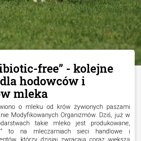
biotic-free” - kolejne
dla hodowców i
ów mleka
ówiono o mleku od krów żywionych paszami
nie Modyfikowanych Organizmów. Dziś, już w
darstwach takie mleko jest produkowane,
y” to na mleczarniach sieci handlowe i
ntów, którzy dzisiaj zwracają coraz większą