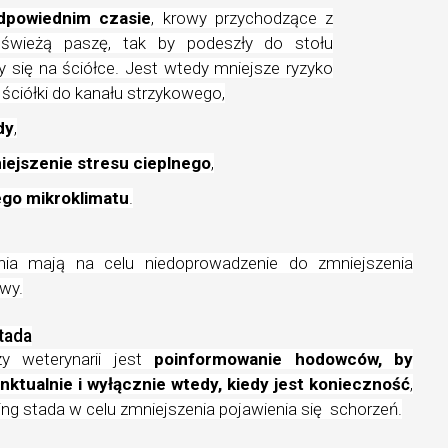
dpowiednim czasie
, krowy przychodzące z
świeżą paszę, tak by podeszły do stołu
y się na ściółce. Jest wtedy mniejsze ryzyko
e ściółki do kanału strzykowego,
dy
,
iejszenie stresu cieplnego
,
ego mikroklimatu
.
ania mają na celu niedoprowadzenie do zmniejszenia
wy.
tada
y weterynarii jest
poinformowanie hodowców, by
unktualnie i wyłącznie wtedy, kiedy jest konieczność
,
g stada w celu zmniejszenia pojawienia się
schorzeń.