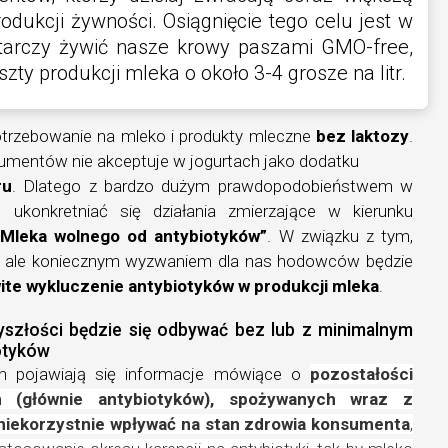
dukcji żywności. Osiągnięcie tego celu jest w
starczy żywić nasze krowy paszami GMO-free,
zty produkcji mleka o około 3-4 grosze na litr.
otrzebowanie na mleko i produkty mleczne
bez laktozy
.
umentów nie akceptuje w jogurtach jako dodatku
ru
. Dlatego z bardzo dużym prawdopodobieństwem w
 ukonkretniać się
działania zmierzające w kierunku
„Mleka wolnego od antybiotyków”
. W związku z tym,
, ale koniecznym wyzwaniem dla nas hodowców będzie
ite wykluczenie antybiotyków w produkcji mleka
.
yszłości będzie się odbywać bez lub z minimalnym
otyków
h pojawiają się informacje mówiące o
pozostałości
ch (głównie antybiotyków), spożywanych wraz z
niekorzystnie wpływać na stan zdrowia konsumenta
,