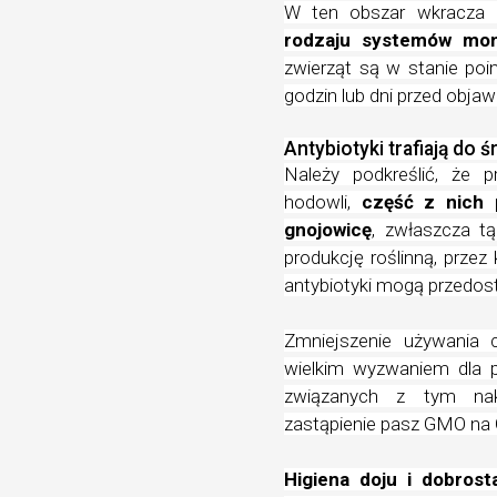
W ten obszar wkracza 
rodzaju systemów mon
zwierząt są w stanie po
godzin lub dni przed objaw
Antybiotyki trafiają do 
Należy podkreślić, że
hodowli,
część z nich 
gnojowicę
, zwłaszcza t
produkcję roślinną, prze
antybiotyki mogą przedos
Zmniejszenie używania 
wielkim wyzwaniem dla 
związanych z tym nak
zastąpienie pasz GMO na
Higiena doju i dobros