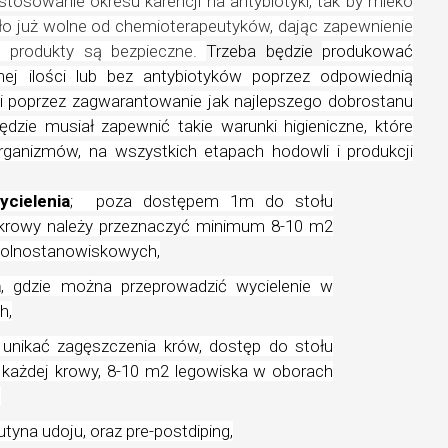
tosowanie okresu karencji na antybiotyki, tak by mleko
yło już wolne od chemioterapeutyków, dając zapewnienie
 produkty są bezpieczne.
Trzeba będzie
produkować
ej ilości lub bez antybiotyków poprzez odpowiednią
mi poprzez zagwarantowanie jak najlepszego dobrostanu
dzie musiał zapewnić takie warunki higieniczne, które
rganizmów, na wszystkich etapach hodowli i produkcji
cielenia
;
poza dostępem 1m do stołu
 krowy należy przeznaczyć minimum 8-10 m2
wolnostanowiskowych,
a
, gdzie można przeprowadzić wycielenie w
h,
, unikać zagęszczenia krów, dostęp do stołu
każdej krowy, 8-10 m2 legowiska w oborach
,
utyna udoju, oraz pre-postdiping,