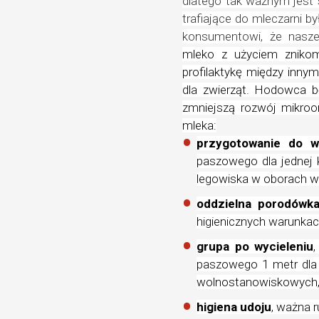
dlatego tak ważnym jest s
trafiające do mleczarni b
konsumentowi, że nasze
mleko z użyciem znikom
profilaktykę między inny
dla zwierząt. Hodowca bę
zmniejszą rozwój mikroo
mleka:
przygotowanie do wy
paszowego dla jednej
legowiska w oborach 
oddzielna porodówk
higienicznych warunkac
grupa po wycieleniu
paszowego 1 metr dla 
wolnostanowiskowych
higiena udoju
, ważna r