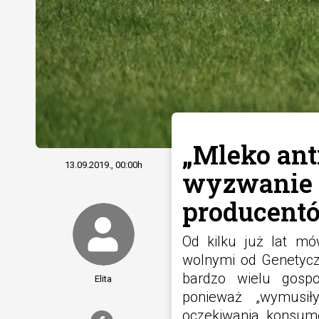
„Mleko anti
13.09.2019., 00:00h
wyzwanie 
producent
Od kilku już lat m
wolnymi od Genetycz
bardzo wielu gospo
Elita
ponieważ „wymusił
oczekiwania konsume