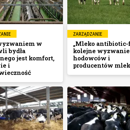
ZANIE
ZARZĄDZANIE
 wyzwaniem w
„Mleko antibiotic-f
li bydła
kolejne wyzwanie
nego jest komfort,
hodowców i
ie i
producentów mle
wieczność