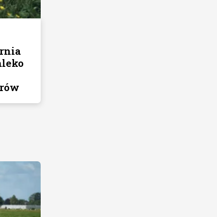
rnia
mleko
krów