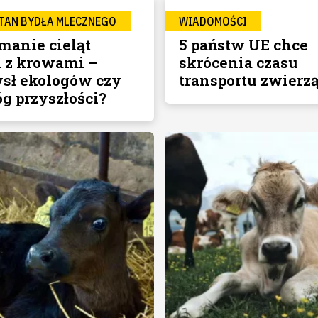
TAN BYDŁA MLECZNEGO
WIADOMOŚCI
manie cieląt
5 państw UE chce
 z krowami –
skrócenia czasu
ł ekologów czy
transportu zwierzą
 przyszłości?