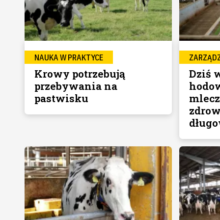
NAUKA W PRAKTYCE
ZARZĄD
Krowy potrzebują
Dziś
przebywania na
hodow
pastwisku
mlecz
zdrow
długo