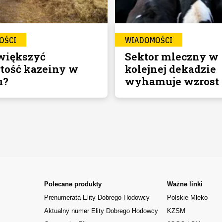
OŚCI
WIADOMOŚCI
większyć
Sektor mleczny w
tość kazeiny w
kolejnej dekadzie
u?
wyhamuje wzrost
Polecane produkty
Ważne linki
Prenumerata Elity Dobrego Hodowcy
Polskie Mleko
Aktualny numer Elity Dobrego Hodowcy
KZSM