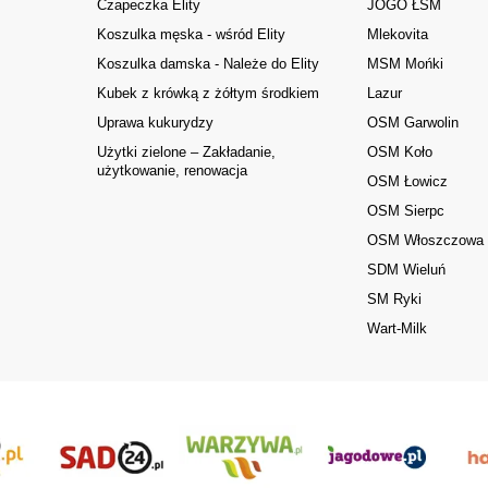
Czapeczka Elity
JOGO ŁSM
Koszulka męska - wśród Elity
Mlekovita
Koszulka damska - Należe do Elity
MSM Mońki
Kubek z krówką z żółtym środkiem
Lazur
Uprawa kukurydzy
OSM Garwolin
Użytki zielone – Zakładanie,
OSM Koło
użytkowanie, renowacja
OSM Łowicz
OSM Sierpc
OSM Włoszczowa
SDM Wieluń
SM Ryki
Wart-Milk