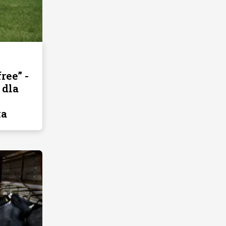
ree” -
 dla
ka