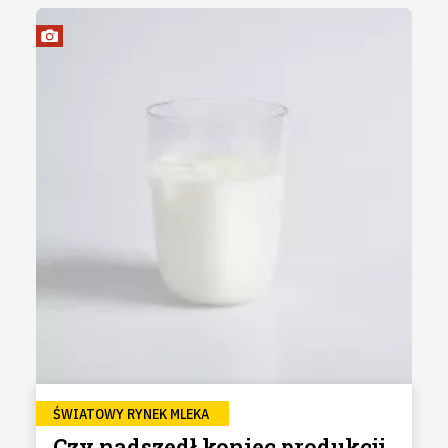
ŚWIATOWY RYNEK MLEKA
Czy nadszedł koniec produkcji