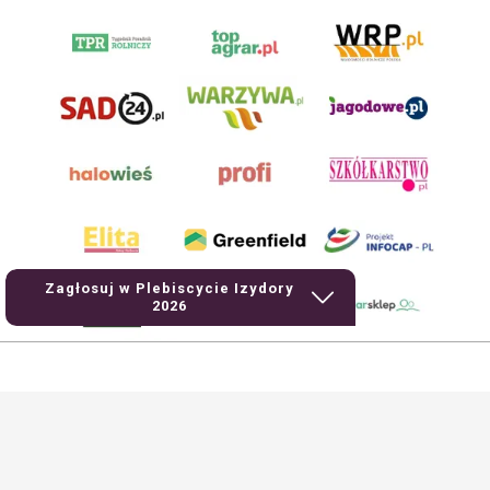
Zagłosuj w Plebiscycie Izydory
2026
AgroHorti Media Sp. z o.o. ul. Metalowa 5, 60-118 Poznań. Akta rejestrowe
przechowywane w Sądzie Rejonowym Poznań - Nowe Miasto i Wilda w Poznaniu,
VIII Wydziale Gospodarczym, KRS 0001116269, NIP 7792573719, REGON