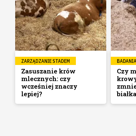
ZARZĄDZANIE STADEM
BADANI
Zasuszanie krów
Czy m
mlecznych: czy
krowy
wcześniej znaczy
zmnie
lepiej?
białk