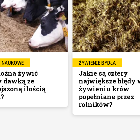
A NAUKOWE
ŻYWIENIE BYDŁA
ożna żywić
Jakie są cztery
 dawką ze
największe błędy 
jszoną ilością
żywieniu krów
a?
popełniane przez
rolników?