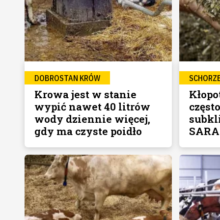
DOBROSTAN KRÓW
SCHORZE
Krowa jest w stanie
Kłopo
wypić nawet 40 litrów
częst
wody dziennie więcej,
subkl
gdy ma czyste poidło
SARA