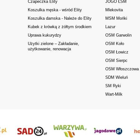
Czapeczka Elity
JOGO ŁSM
Koszulka męska - wśród Elity
Mlekovita
Koszulka damska - Należe do Elity
MSM Mońki
Kubek z krówką z żółtym środkiem
Lazur
Uprawa kukurydzy
OSM Garwolin
Użytki zielone – Zakładanie,
OSM Koło
użytkowanie, renowacja
OSM Łowicz
OSM Sierpc
OSM Włoszczowa
SDM Wieluń
SM Ryki
Wart-Milk