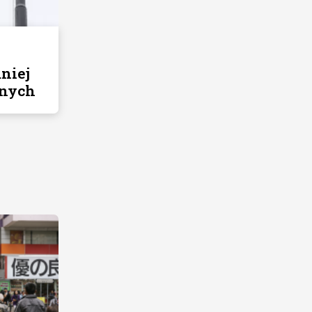
niej
znych