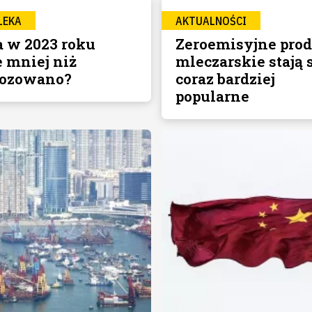
LEKA
AKTUALNOŚCI
 w 2023 roku
Zeroemisyjne pro
e mniej niż
mleczarskie stają 
nozowano?
coraz bardziej
popularne