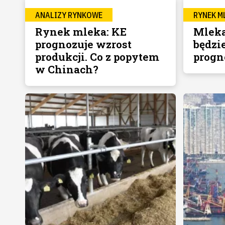
ANALIZY RYNKOWE
RYNEK M
Rynek mleka: KE
Mleka
prognozuje wzrost
będzi
produkcji. Co z popytem
prog
w Chinach?