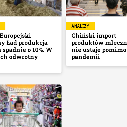
ANALIZY
 Europejski
Chiński import
ny Ład produkcja
produktów mlecz
 spadnie o 10%. W
nie ustaje pomimo
ch odwrotny
pandemii