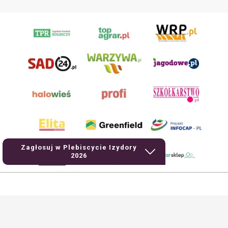
Zagłosuj w Plebiscycie Izydory
2026
AgroHorti Media Sp. z o.o. ul. Metalowa 5, 60-118 Poznań. Akta rejestrowe