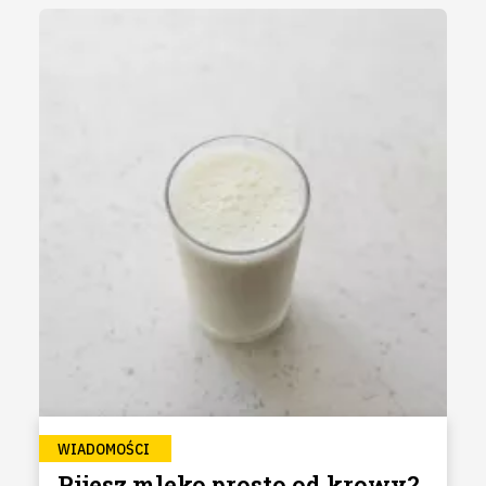
WIADOMOŚCI
Pijesz mleko prosto od krowy?