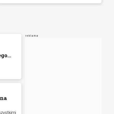
ego
żna
szystkimi