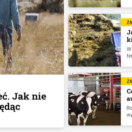
Z
J
k
W 
te
Z
C
ć. Jak nie
a
ędąc
Ro
wy