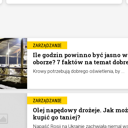
ZARZĄDZANIE
Ile godzin powinno być jasno w
oborze? 7 faktów na temat dobr
oświetlenia obory
Krowy potrzebują dobrego oświetlenia, by ...
ZARZĄDZANIE
Olej napędowy drożeje. Jak mo
kupić go taniej?
Napaść Rosji na Ukrainie zachwiała niemal w