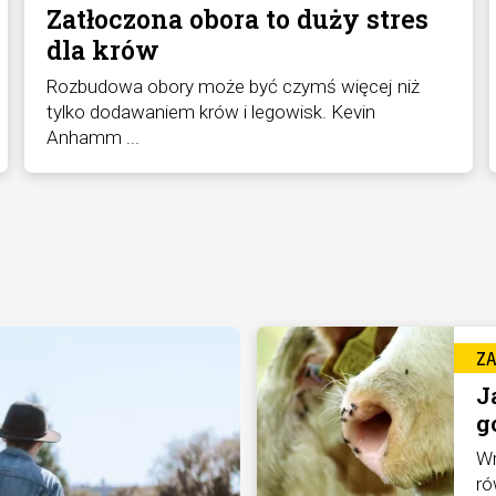
Zatłoczona obora to duży stres
dla krów
Rozbudowa obory może być czymś więcej niż
tylko dodawaniem krów i legowisk. Kevin
Anhamm ...
Z
J
g
Wr
ró