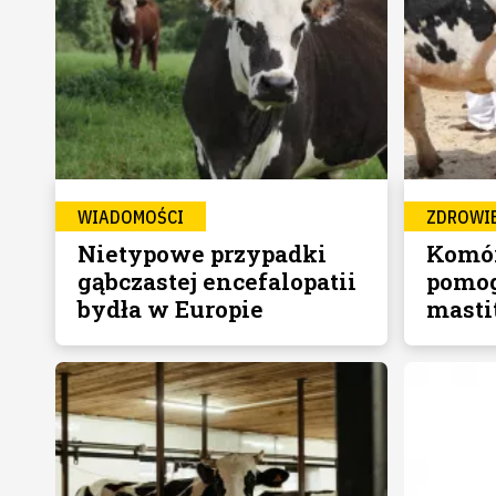
WIADOMOŚCI
ZDROWI
Nietypowe przypadki
Komór
gąbczastej encefalopatii
pomog
bydła w Europie
masti