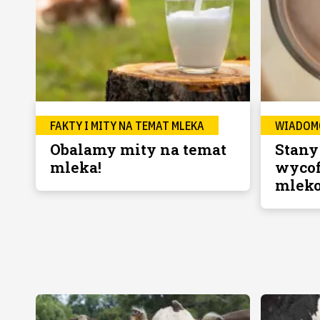
FAKTY I MITY NA TEMAT MLEKA
WIADOM
Obalamy mity na temat
Stany
mleka!
wyco
mleko