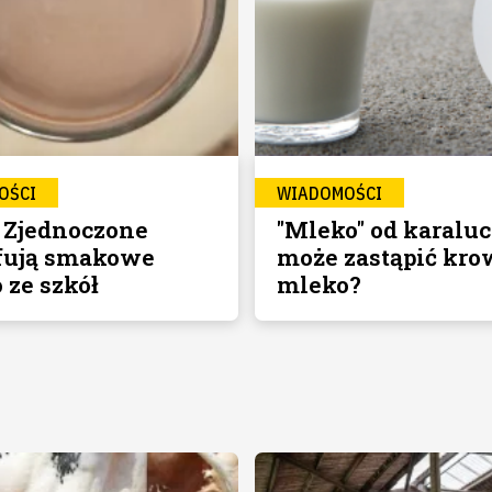
OŚCI
WIADOMOŚCI
 Zjednoczone
"Mleko" od karalu
fują smakowe
może zastąpić kro
 ze szkół
mleko?