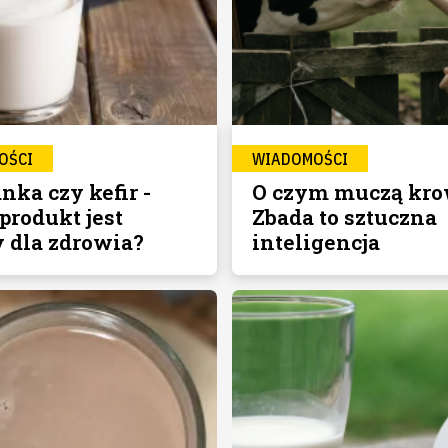
OŚCI
WIADOMOŚCI
nka czy kefir -
O czym muczą kr
produkt jest
Zbada to sztuczna
y dla zdrowia?
inteligencja