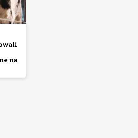
owali
ne na