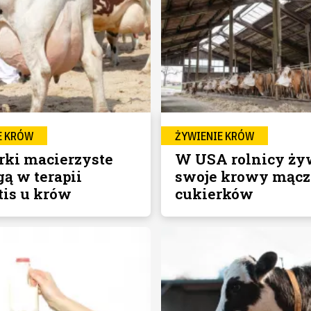
E KRÓW
ŻYWIENIE KRÓW
ki macierzyste
W USA rolnicy ży
ą w terapii
swoje krowy mącz
tis u krów
cukierków