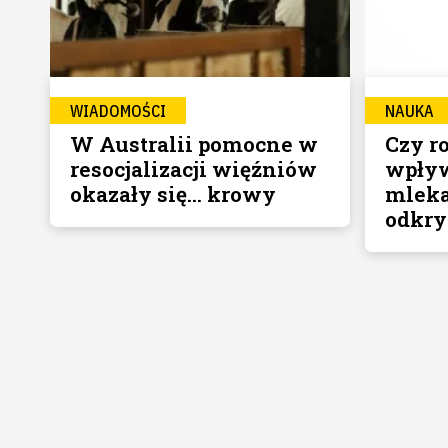
WIADOMOŚCI
NAUKA
W Australii pomocne w
Czy r
resocjalizacji więźniów
wpły
okazały się... krowy
mleka
odkry