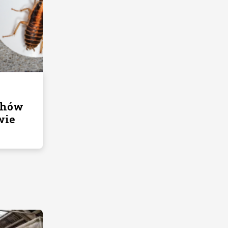
chów
wie