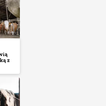
wią
ką z