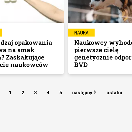
NAUKA
odzaj opakowania
Naukowcy wyhod
wa na smak
pierwsze cielę
? Zaskakujące
genetycznie odpor
cie naukowców
BVD
1
2
3
4
5
następny
ostatni